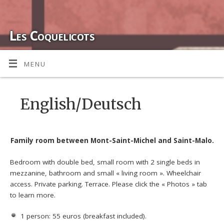
Les Coquelicots
CHAMBRE D'HÔTES ENTRE SAINT-MALO ET LE MONT-SAINT-
MENU
MICHEL
English/Deutsch
Family room between Mont-Saint-Michel and Saint-Malo.
Bedroom with double bed, small room with 2 single beds in
mezzanine, bathroom and small « living room ». Wheelchair
access. Private parking. Terrace. Please click the « Photos » tab
to learn more.
1 person: 55 euros (breakfast included).